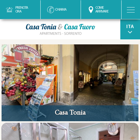
PRENOTA
COME
CHIAMA
ORA
ARRIVARE
ENG
Casa Tonia