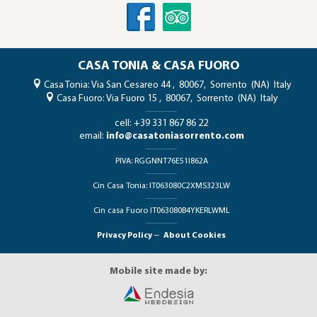
CASA TONIA & CASA FUORO
Casa Tonia:
Via San Cesareo 44
,
80067,
Sorrento
(NA)
Italy
Casa Fuoro:
Via Fuoro 15
,
80067,
Sorrento
(NA)
Italy
cell:
+39 331 867 86 22
email:
info@casatoniasorrento.com
PIVA:
RGGNNT76E51I862A
Cin Casa Tonia:
IT063080C2XMS323LW
Cin casa Fuoro
IT063080B4YKERLWML
Privacy Policy
–
About Cookies
Mobile site made by: