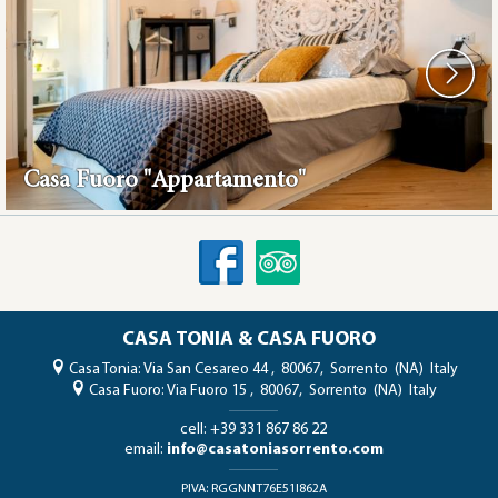
Casa Fuoro "Appartamento"
CASA TONIA & CASA FUORO
Casa Tonia:
Via San Cesareo 44
,
80067,
Sorrento
(NA)
Italy
Casa Fuoro:
Via Fuoro 15
,
80067,
Sorrento
(NA)
Italy
cell:
+39 331 867 86 22
email:
info@casatoniasorrento.com
PIVA:
RGGNNT76E51I862A