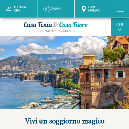
PRENOTA
COME
CHIAMA
ORA
ARRIVARE
ENG
Vivi un soggiorno magico